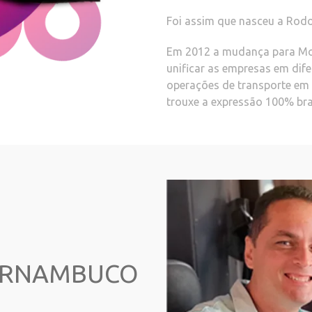
Foi assim que nasceu a Rodo
Em 2012 a mudança para Mobi
unificar as empresas em dif
operações de transporte em 
trouxe a expressão 100% bra
PERNAMBUCO