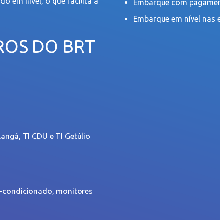
o em nível, o que facilita a
Embarque com pagament
Embarque em nível nas es
ROS DO BRT
xangá, TI CDU e TI Getúlio
-condicionado, monitores