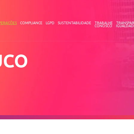
PERAÇÕES
COMPLIANCE
LGPD
SUSTENTABILIDADE
TRABALHE
TRANSPAR
CONOSCO
IGUALDAD
UCO