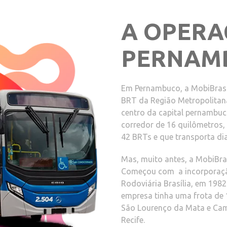
A OPER
PERNAM
Em Pernambuco, a MobiBrasi
BRT da Região Metropolitana
centro da capital pernambu
corredor de 16 quilômetros,
42 BRTs e que transporta di
Mas, muito antes, a MobiBra
Começou com a incorporaçã
Rodoviária Brasília, em 198
empresa tinha uma frota de 
São Lourenço da Mata e Cama
Recife.