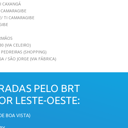
TI CAXANGÁ
I CAMARAGIBE
/ TI CAMARAGIBE
GIBE
IRMÃOS
 (VIA CELEIRO)
 PEDREIRAS (SHOPPING)
 / SÃO JORGE (VIA FÁBRICA)
RADAS PELO BRT
R LESTE-OESTE:
DE BOA VISTA)
RBY