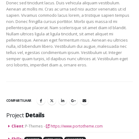
Donec sed tincidunt lacus. Duis vehicula aliquam vestibulum.
Aenean at mollis mi. Cras ac urna sed nisi auctor venenatis ut id
sapien. Vivamus commodo lacus lorem, a tristique sapien tempus
non. Donec fringilla cursus porttitor. Morbi quis massa id mi
pellentesque placerat. Nam scelerisque sit amet diam id blandit.
Nullam ultrices ligula at ligula tincidunt, sit amet aliquet mi
pellentesque. Aenean eget fermentum risus. Aenean eu ultricies
nulla, id bibendum libero. Vestibulum dui augue, malesuada nec
tellus vel, egestas condimentum ipsum. Vestibulum ut. Integer
semper quam turpis, id dapibus nunc ultrices at. Vestibulum eget
orci lobortis, imperdiet diam a, ornare eros.
COMPARTILHAR
Project
Details
Client:
P-Themes -
https://www.portotheme.com
Skills: