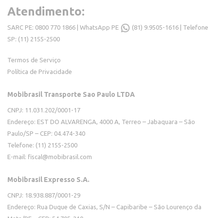
Atendimento:
SARC PE: 0800 770 1866 | WhatsApp PE
(81) 9.9505-1616
| Telefone
SP: (11) 2155-2500
Termos de Serviço
Política de Privacidade
Mobibrasil Transporte Sao Paulo LTDA
CNPJ: 11.031.202/0001-17
Endereço: EST DO ALVARENGA, 4000 A, Terreo – Jabaquara – São
Paulo/SP – CEP: 04.474-340
Telefone: (11) 2155-2500
E-mail:
fiscal@mobibrasil.com
Mobibrasil Expresso S.A.
CNPJ: 18.938.887/0001-29
Endereço: Rua Duque de Caxias, S/N – Capibaribe – São Lourenço da