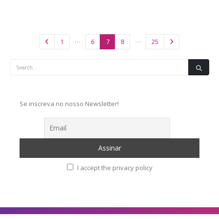
…
…
1
6
7
8
25
Se inscreva no nosso Newsletter!
I accept the privacy policy