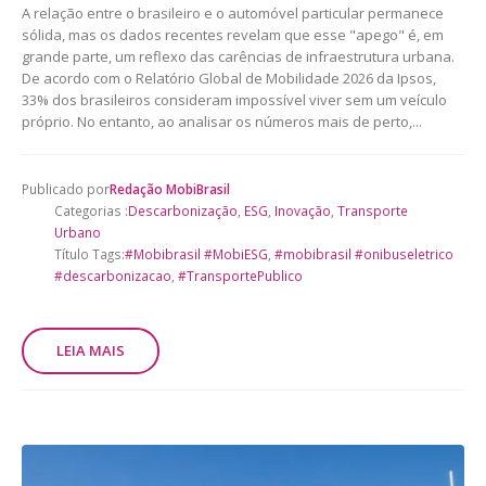
A relação entre o brasileiro e o automóvel particular permanece
sólida, mas os dados recentes revelam que esse "apego" é, em
grande parte, um reflexo das carências de infraestrutura urbana.
De acordo com o Relatório Global de Mobilidade 2026 da Ipsos,
33% dos brasileiros consideram impossível viver sem um veículo
próprio. No entanto, ao analisar os números mais de perto,...
Publicado por
Redação MobiBrasil
Categorias :
Descarbonização
,
ESG
,
Inovação
,
Transporte
Urbano
Título Tags:
#Mobibrasil #MobiESG
,
#mobibrasil #onibuseletrico
#descarbonizacao
,
#TransportePublico
LEIA MAIS