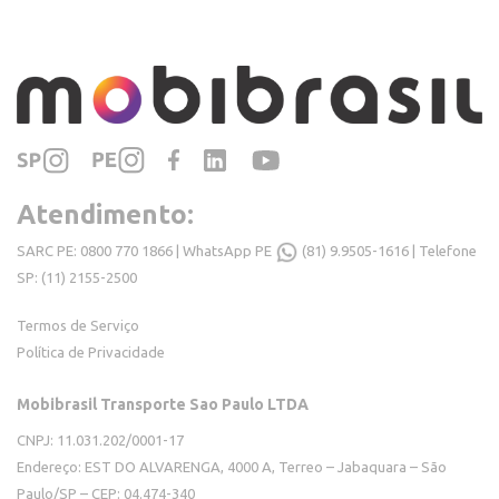
Atendimento:
SARC PE: 0800 770 1866 | WhatsApp PE
(81) 9.9505-1616
| Telefone
SP: (11) 2155-2500
Termos de Serviço
Política de Privacidade
Mobibrasil Transporte Sao Paulo LTDA
CNPJ: 11.031.202/0001-17
Endereço: EST DO ALVARENGA, 4000 A, Terreo – Jabaquara – São
Paulo/SP – CEP: 04.474-340