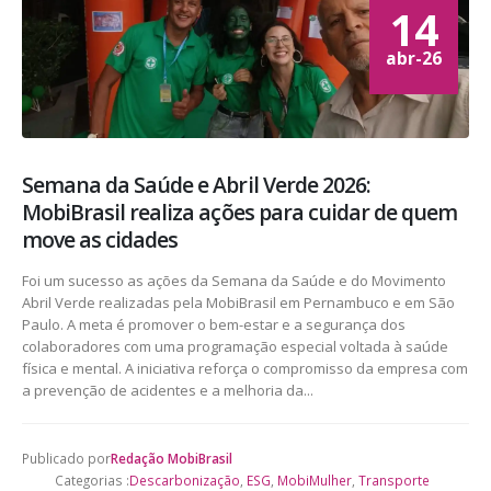
14
abr-26
Semana da Saúde e Abril Verde 2026:
MobiBrasil realiza ações para cuidar de quem
move as cidades
Foi um sucesso as ações da Semana da Saúde e do Movimento
Abril Verde realizadas pela MobiBrasil em Pernambuco e em São
Paulo. A meta é promover o bem-estar e a segurança dos
colaboradores com uma programação especial voltada à saúde
física e mental. A iniciativa reforça o compromisso da empresa com
a prevenção de acidentes e a melhoria da...
Publicado por
Redação MobiBrasil
Categorias :
Descarbonização
,
ESG
,
MobiMulher
,
Transporte