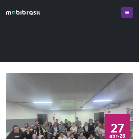
27
abr-26