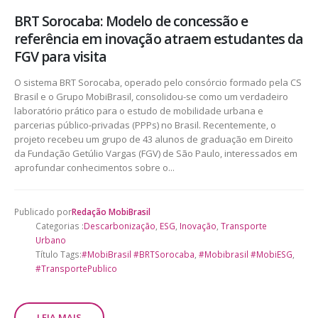
BRT Sorocaba: Modelo de concessão e
referência em inovação atraem estudantes da
FGV para visita
O sistema BRT Sorocaba, operado pelo consórcio formado pela CS
Brasil e o Grupo MobiBrasil, consolidou-se como um verdadeiro
laboratório prático para o estudo de mobilidade urbana e
parcerias público-privadas (PPPs) no Brasil. Recentemente, o
projeto recebeu um grupo de 43 alunos de graduação em Direito
da Fundação Getúlio Vargas (FGV) de São Paulo, interessados em
aprofundar conhecimentos sobre o...
Publicado por
Redação MobiBrasil
Categorias :
Descarbonização
,
ESG
,
Inovação
,
Transporte
Urbano
Título Tags:
#MobiBrasil #BRTSorocaba
,
#Mobibrasil #MobiESG
,
#TransportePublico
LEIA MAIS