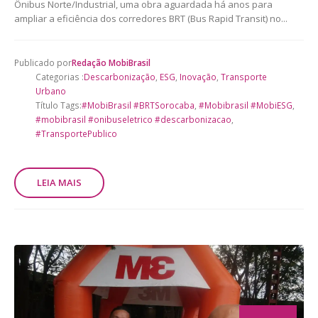
Ônibus Norte/Industrial, uma obra aguardada há anos para
ampliar a eficiência dos corredores BRT (Bus Rapid Transit) no...
Publicado por
Redação MobiBrasil
Categorias :
Descarbonização
,
ESG
,
Inovação
,
Transporte
Urbano
Título Tags:
#MobiBrasil #BRTSorocaba
,
#Mobibrasil #MobiESG
,
#mobibrasil #onibuseletrico #descarbonizacao
,
#TransportePublico
LEIA MAIS