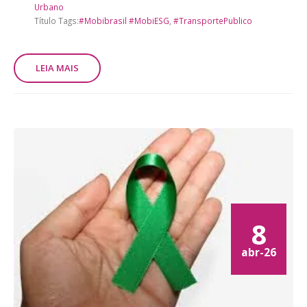
Urbano
Título Tags:
#Mobibrasil #MobiESG
,
#TransportePublico
LEIA MAIS
8
abr-26