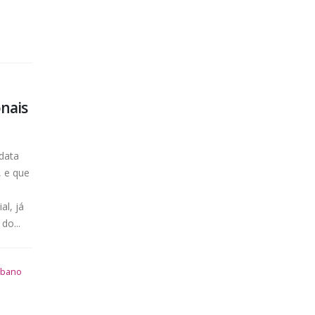
onais
 data
, e que
al, já
do...
rbano