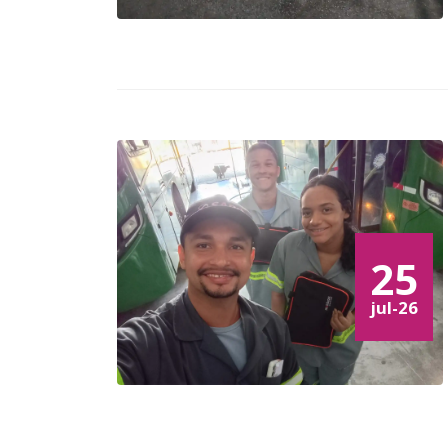
25
jul-26