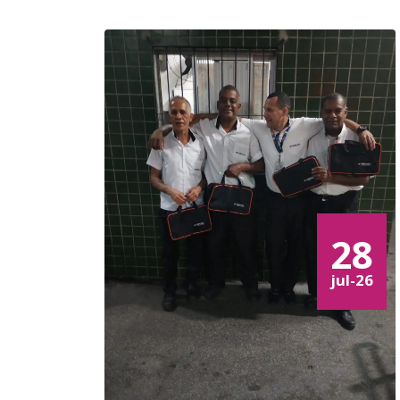
28
jul-26