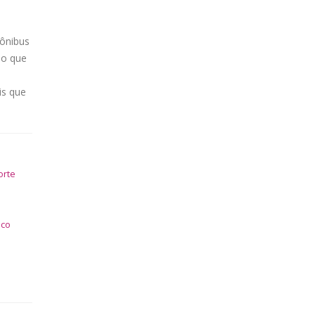
 ônibus
 o que
is que
orte
ico