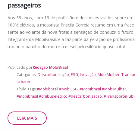
passageiros
Aos 38 anos, com 13 de profissão e dois deles vividos sobre um
100% elétrico, a motorista Priscila Correia resume em uma frase
sente ao volante da nova frota: a sensação de conduzir o futuro.
Integrante da MobiBrasil, ela faz parte da geração de profissiona
trocou o barulho do motor a diesel pelo silêncio quase total...
Publicado por
Redação MobiBrasil
Categorias :
Descarbonização
,
ESG
,
Inovação
,
MobiMulher
,
Transp
Urbano
Título Tags:
#Mobibrasil #MobiESG
,
#Mobibrasil #MobiMulher
,
#mobibrasil #onibuseletrico #descarbonizacao
,
#TransportePubl
LEIA MAIS