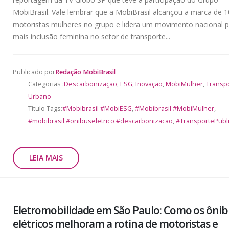
MobiBrasil. Vale lembrar que a MobiBrasil alcançou a marca de 
motoristas mulheres no grupo e lidera um movimento nacional 
mais inclusão feminina no setor de transporte...
Publicado por
Redação MobiBrasil
Categorias :
Descarbonização
,
ESG
,
Inovação
,
MobiMulher
,
Transp
Urbano
Título Tags:
#Mobibrasil #MobiESG
,
#Mobibrasil #MobiMulher
,
#mobibrasil #onibuseletrico #descarbonizacao
,
#TransportePubl
LEIA MAIS
Eletromobilidade em São Paulo: Como os ôni
elétricos melhoram a rotina de motoristas e