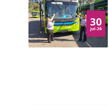
30
jul-26