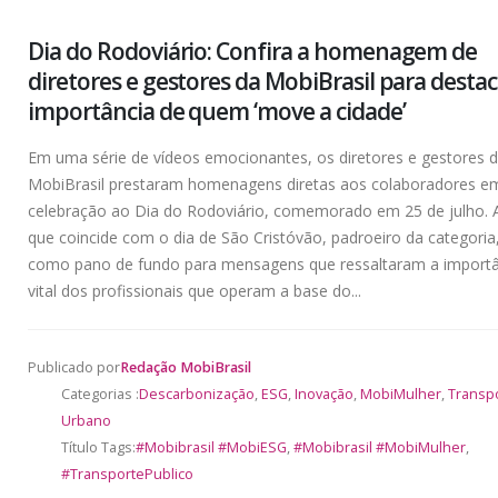
Dia do Rodoviário: Confira a homenagem de
diretores e gestores da MobiBrasil para destac
importância de quem ‘move a cidade’
Em uma série de vídeos emocionantes, os diretores e gestores 
MobiBrasil prestaram homenagens diretas aos colaboradores e
celebração ao Dia do Rodoviário, comemorado em 25 de julho. A
que coincide com o dia de São Cristóvão, padroeiro da categoria,
como pano de fundo para mensagens que ressaltaram a importâ
vital dos profissionais que operam a base do...
Publicado por
Redação MobiBrasil
Categorias :
Descarbonização
,
ESG
,
Inovação
,
MobiMulher
,
Transp
Urbano
Título Tags:
#Mobibrasil #MobiESG
,
#Mobibrasil #MobiMulher
,
#TransportePublico