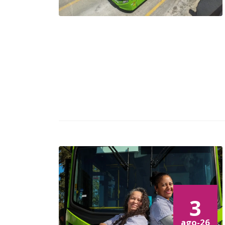
3
ago-26