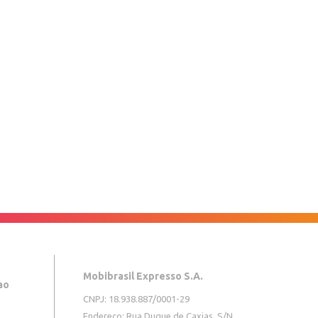
Mobibrasil Expresso S.A.
CNPJ: 18.938.887/0001-29
Endereço: Rua Duque de Caxias, S/N