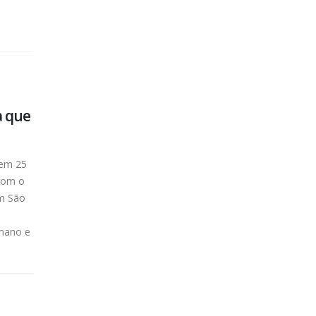
a que
 em 25
 com o
em São
umano e