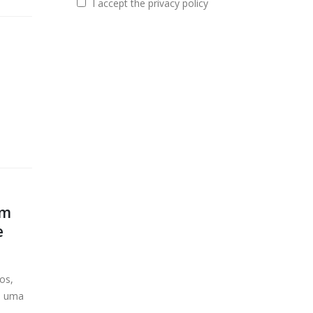
I accept the privacy policy
om
e
os,
e uma