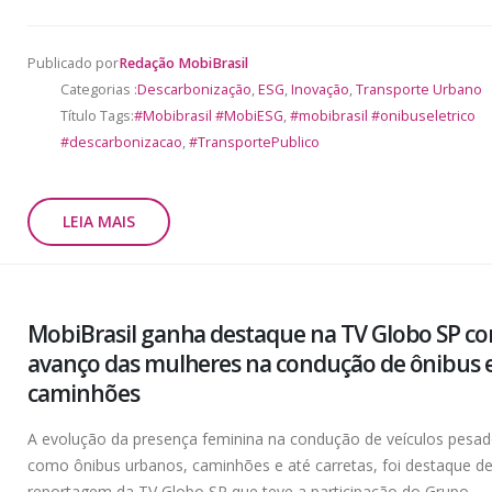
Publicado por
Redação MobiBrasil
Categorias :
Descarbonização
,
ESG
,
Inovação
,
Transporte Urbano
Título Tags:
#Mobibrasil #MobiESG
,
#mobibrasil #onibuseletrico
#descarbonizacao
,
#TransportePublico
LEIA MAIS
MobiBrasil ganha destaque na TV Globo SP c
avanço das mulheres na condução de ônibus 
caminhões
A evolução da presença feminina na condução de veículos pesad
como ônibus urbanos, caminhões e até carretas, foi destaque d
reportagem da TV Globo SP que teve a participação do Grupo