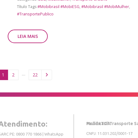
Título Tags:
#Mobibrasil #MobiESG
,
#Mobibrasil #MobiMulher
,
#TransportePublico
LEIA MAIS
…
1
2
22
Atendimento:
Mobibrasil Transporte Sao Paulo LTDA
CNPJ: 11.031.202/0001-17
SARC PE: 0800 770 1866 | WhatsApp