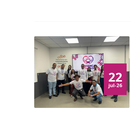
22
jul-26