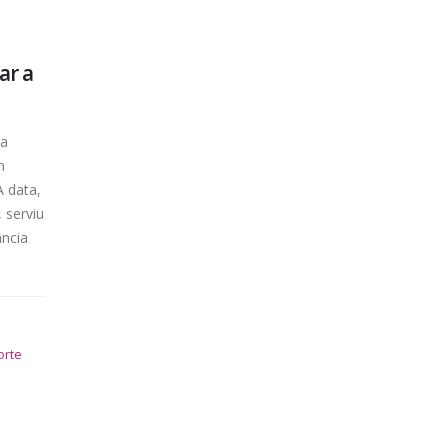
ar a
da
m
 data,
 serviu
ncia
orte