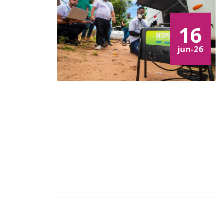
16
jun-26