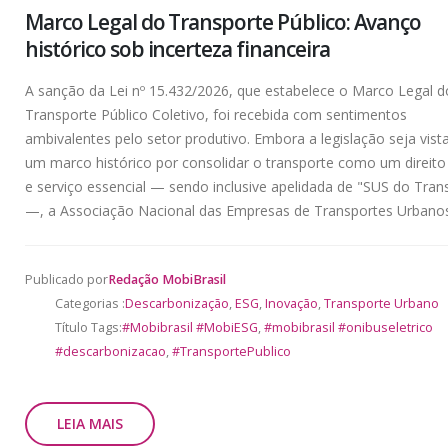
Marco Legal do Transporte Público: Avanço
histórico sob incerteza financeira
A sanção da Lei nº 15.432/2026, que estabelece o Marco Legal d
Transporte Público Coletivo, foi recebida com sentimentos
ambivalentes pelo setor produtivo. Embora a legislação seja vis
um marco histórico por consolidar o transporte como um direito 
e serviço essencial — sendo inclusive apelidada de "SUS do Tran
—, a Associação Nacional das Empresas de Transportes Urbanos.
Publicado por
Redação MobiBrasil
Categorias :
Descarbonização
,
ESG
,
Inovação
,
Transporte Urbano
Título Tags:
#Mobibrasil #MobiESG
,
#mobibrasil #onibuseletrico
#descarbonizacao
,
#TransportePublico
LEIA MAIS