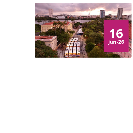
16
jun-26