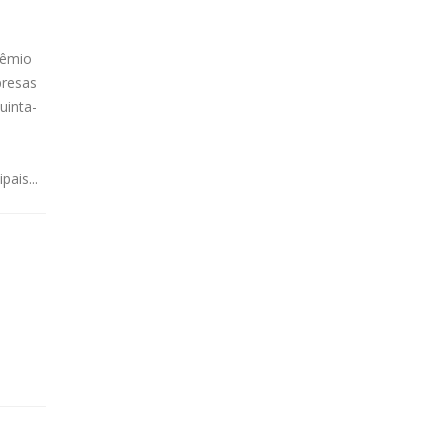
rêmio
presas
uinta-
ais...