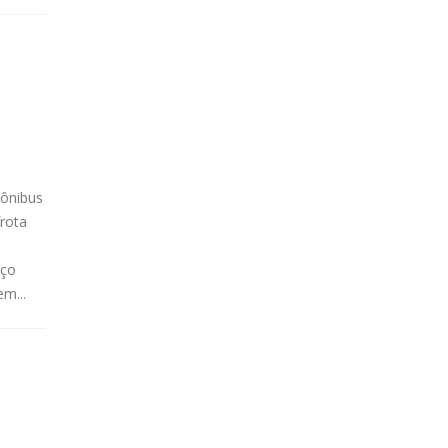
 ônibus
frota
iço
m...