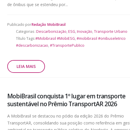
de ônibus que se estendeu por...
Publicado por
Redação MobiBrasil
Categorias :
Descarbonização
,
ESG
,
Inovação
,
Transporte Urbano
Título Tags:
#Mobibrasil #MobiESG
,
#mobibrasil #onibuseletrico
#descarbonizacao
,
#TransportePublico
LEIA MAIS
MobiBrasil conquista 1º lugar em transporte
sustentável no Prêmio TransportAR 2026
A MobiBrasil se destacou no pódio da edição 2026 do Prêmio
TransportAR, consolidando sua posição como referência em ge
ambiental no transporte público coletivo do Nordeste. A empres