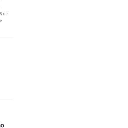
m
8 de
de
ão