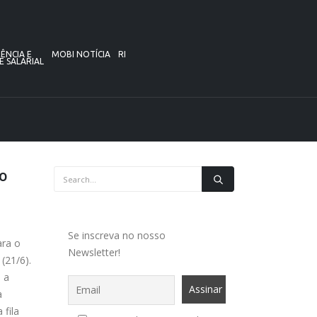
ÊNCIA E
MOBI NOTÍCIA
RI
E SALARIAL
lo
Se inscreva no nosso
ara o
Newsletter!
(21/6).
u a
a
 fila