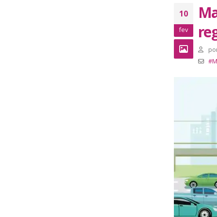
Ma
10
re
fev
po
#M