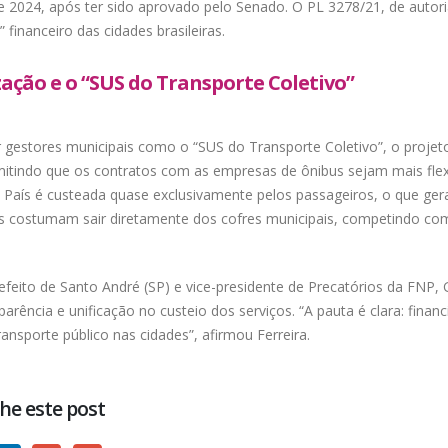
 2024, após ter sido aprovado pelo Senado. O PL 3278/21, de autor
 financeiro das cidades brasileiras.
ção e o “SUS do Transporte Coletivo”
 gestores municipais como o “SUS do Transporte Coletivo”, o projeto
itindo que os contratos com as empresas de ônibus sejam mais flex
 País é custeada quase exclusivamente pelos passageiros, o que gera 
es costumam sair diretamente dos cofres municipais, competindo co
feito de Santo André (SP) e vice-presidente de Precatórios da FNP, G
sparência e unificação no custeio dos serviços. “A pauta é clara: finan
transporte público nas cidades”, afirmou Ferreira.
he este post