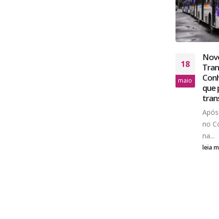
Novo
18
Tran
Dia do Rodoviário: MobiBrasil
22
Conh
humaniza transporte rodoviário
maio
que 
com o projeto “Presença que
jul
tran
Transforma”
Após 
Em celebração ao Dia do Rodoviário,
no C
comemorado anualmente em 25 de
na...
julho,...
leia 
leia mais