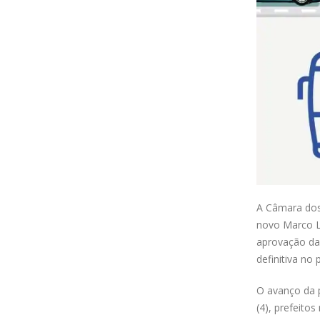
A Câmara dos 
novo Marco L
aprovação da 
definitiva no 
O avanço da p
(4), prefeito