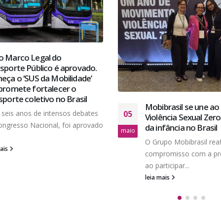
 Marco Legal do
sporte Público é aprovado.
eça o ‘SUS da Mobilidade’
promete fortalecer o
sporte coletivo no Brasil
Mobibrasil se une a
05
seis anos de intensos debates
Violência Sexual Zer
ongresso Nacional, foi aprovado
da infância no Brasil
maio
O Grupo Mobibrasil rea
mais
compromisso com a pro
ao participar...
leia mais