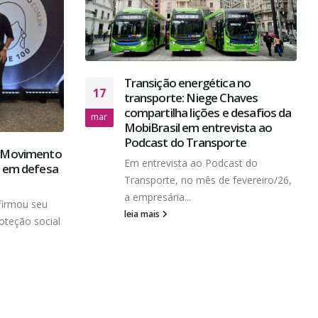
Transição energética no
17
transporte: Niege Chaves
compartilha lições e desafios da
mar
MobiBrasil em entrevista ao
Podcast do Transporte
o Movimento
Em entrevista ao Podcast do
o em defesa
Transporte, no mês de fevereiro/26,
a empresária...
firmou seu
leia mais
teção social