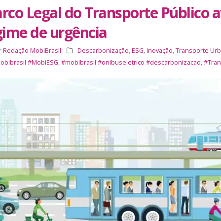
rco Legal do Transporte Público 
gime de urgência
r
Redação MobiBrasil
Descarbonização
,
ESG
,
Inovação
,
Transporte Ur
obibrasil #MobiESG
,
#mobibrasil #onibuseletrico #descarbonizacao
,
#Tran