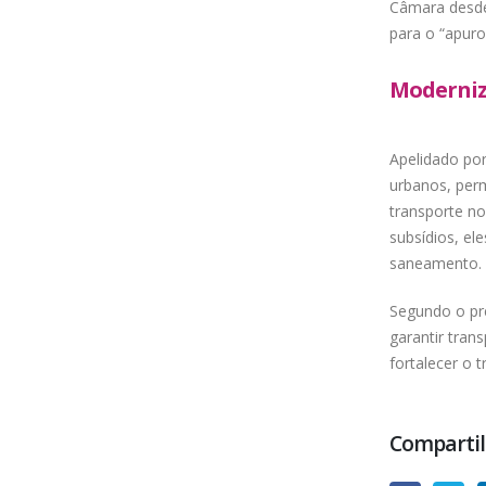
Câmara desde
para o “apuro”
Moderniza
Apelidado por
urbanos, perm
transporte no
subsídios, el
saneamento.
Segundo o pre
garantir tran
fortalecer o 
Compartil