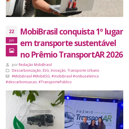
MobiBrasil conquista 1º lugar
22
em transporte sustentável
jun
no Prêmio TransportAR 2026
por
Redação MobiBrasil
Descarbonização
,
ESG
,
Inovação
,
Transporte Urbano
#Mobibrasil #MobiESG
,
#mobibrasil #onibuseletrico
#descarbonizacao
,
#TransportePublico